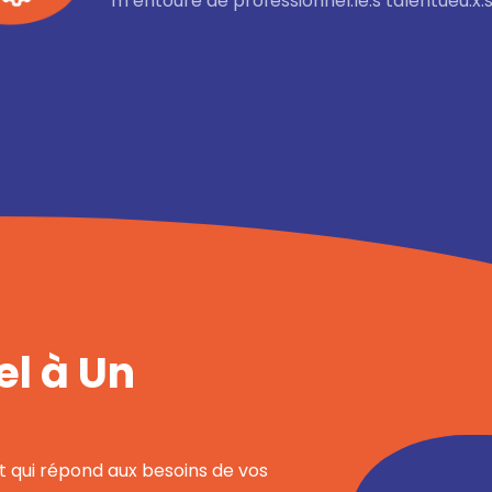
m’entoure de professionnel.le.s talentueu.x.se
el à Un
t qui répond aux besoins de vos