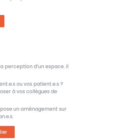
 perception d’un espace. Il
nt.e.s ou vos patient.e.s ?
ser à vos collègues de
 propose un aménagement sur
n.e.s.
ier